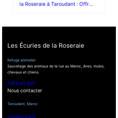
la Roseraie à Taroudant : Offrez
des croquettes et du réconfort
Les Écuries de la Roseraie
Refuge animalier
Sauvetage des animaux de la rue au Maroc, ânes, mules,
chevaux et chiens.
Faire un don
Nous contacter
Taroudant, Maroc
+212600707843