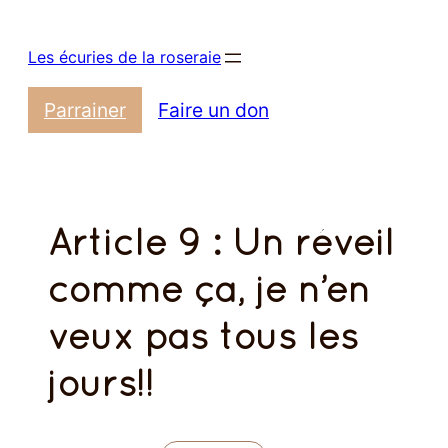
Aller
au
Les écuries de la roseraie
contenu
Parrainer
Faire un don
Article 9 : Un réveil
comme ça, je n’en
veux pas tous les
jours!!