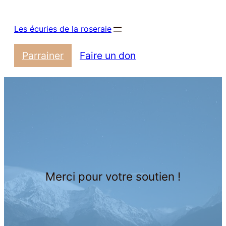
Aller
au
Les écuries de la roseraie
contenu
Parrainer
Faire un don
Merci pour votre soutien !